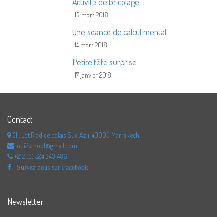
Activité de bricolage
16 mars 2018
Une séance de calcul mental
14 mars 2018
Petite fête surprise
17 janvier 2018
Contact
311, Lot Riad de palais Sud Azli, 40000 Marrakech.
ioui2school@gmail.com
+212 (0) 524 343 486
Suivez nous sur Facebook
Newsletter