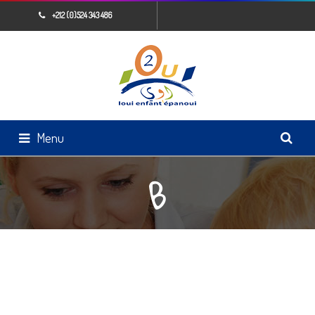
+212 (0)524 343 486
Menu
B