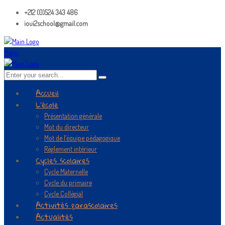
+212 (0)524 343 486
ioui2school@gmail.com
Menu
Accueil
L’école
Présentation générale
Mot du directeur
Mot de l’équipe pédagogique
Règlement intérieur
Cycles scolaires
Cycle Maternelle
Cycle du primaire
Cycle Collégial
Activités parascolaires
Actualités