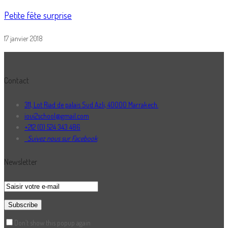
Petite fête surprise
17 janvier 2018
Contact
311, Lot Riad de palais Sud Azli, 40000 Marrakech.
ioui2school@gmail.com
+212 (0) 524 343 486
Suivez nous sur Facebook
Newsletter
Don’t show this popup again