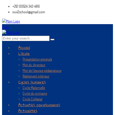
+212 (0)524 343 486
ioui2school@gmail.com
Menu
Accueil
L’école
Présentation générale
Mot du directeur
Mot de l’équipe pédagogique
Règlement intérieur
Cycles scolaires
Cycle Maternelle
Cycle du primaire
Cycle Collégial
Activités parascolaires
Actualités