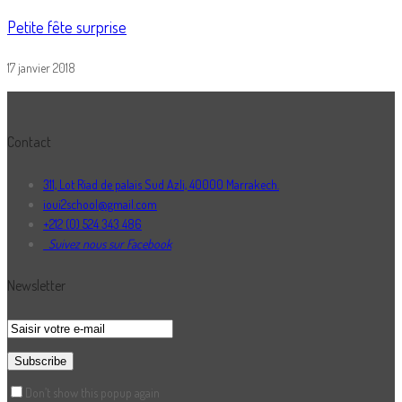
Petite fête surprise
17 janvier 2018
Contact
311, Lot Riad de palais Sud Azli, 40000 Marrakech.
ioui2school@gmail.com
+212 (0) 524 343 486
Suivez nous sur Facebook
Newsletter
Don’t show this popup again