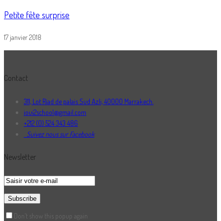
Petite fête surprise
17 janvier 2018
Contact
311, Lot Riad de palais Sud Azli, 40000 Marrakech.
ioui2school@gmail.com
+212 (0) 524 343 486
Suivez nous sur Facebook
Newsletter
Don’t show this popup again