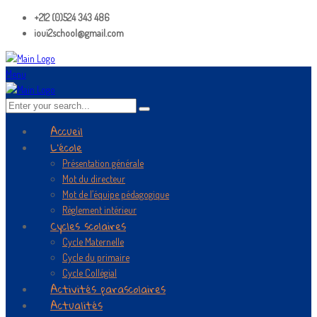
+212 (0)524 343 486
ioui2school@gmail.com
Menu
Accueil
L’école
Présentation générale
Mot du directeur
Mot de l’équipe pédagogique
Règlement intérieur
Cycles scolaires
Cycle Maternelle
Cycle du primaire
Cycle Collégial
Activités parascolaires
Actualités