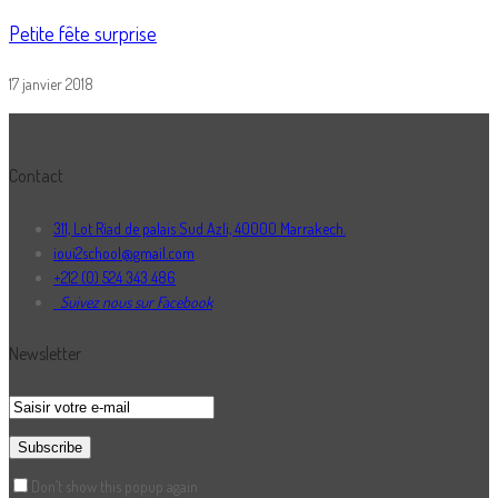
Petite fête surprise
17 janvier 2018
Contact
311, Lot Riad de palais Sud Azli, 40000 Marrakech.
ioui2school@gmail.com
+212 (0) 524 343 486
Suivez nous sur Facebook
Newsletter
Don’t show this popup again