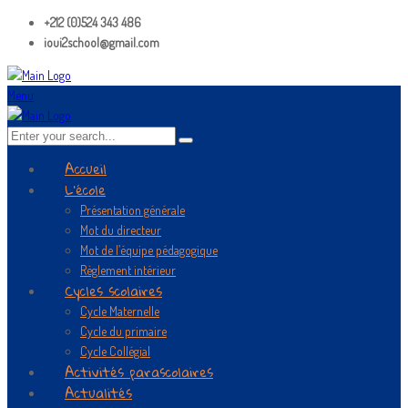
+212 (0)524 343 486
ioui2school@gmail.com
Menu
Accueil
L’école
Présentation générale
Mot du directeur
Mot de l’équipe pédagogique
Règlement intérieur
Cycles scolaires
Cycle Maternelle
Cycle du primaire
Cycle Collégial
Activités parascolaires
Actualités