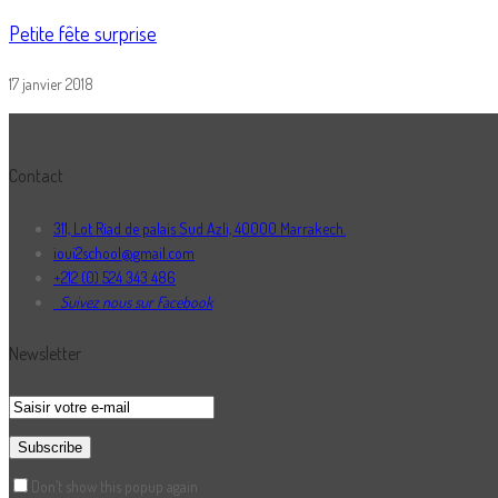
Petite fête surprise
17 janvier 2018
Contact
311, Lot Riad de palais Sud Azli, 40000 Marrakech.
ioui2school@gmail.com
+212 (0) 524 343 486
Suivez nous sur Facebook
Newsletter
Don’t show this popup again