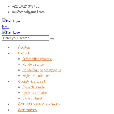
+212 (0)524 343 486
ioui2school@gmail.com
Menu
Accueil
L’école
Présentation générale
Mot du directeur
Mot de l’équipe pédagogique
Règlement intérieur
Cycles scolaires
Cycle Maternelle
Cycle du primaire
Cycle Collégial
Activités parascolaires
Actualités