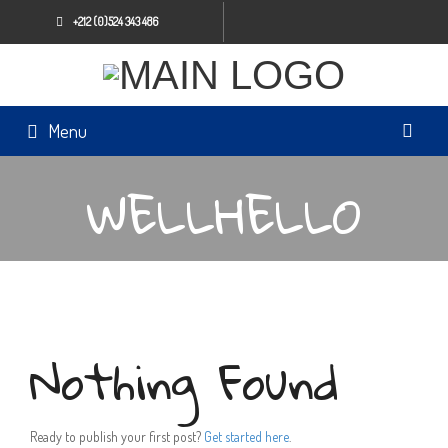
+212 (0)524 343 486
Menu
WELLHELLO
Nothing Found
Ready to publish your first post?
Get started here
.