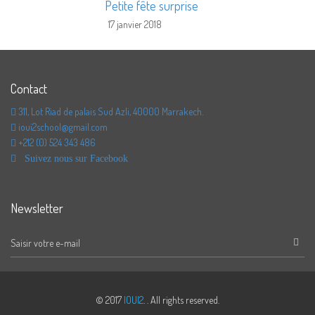
Petite fête surprise
17 janvier 2018
Contact
311, Lot Riad de palais Sud Azli, 40000 Marrakech.
ioui2school@gmail.com
+212 (0) 524 343 486
Suivez nous sur Facebook
Newsletter
© 2017
IOUI2
. . All rights reserved.