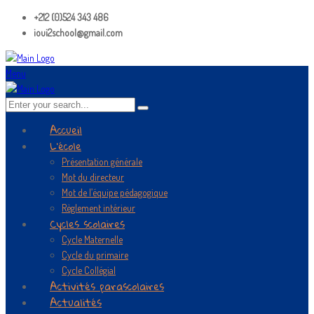
+212 (0)524 343 486
ioui2school@gmail.com
Menu
Accueil
L’école
Présentation générale
Mot du directeur
Mot de l’équipe pédagogique
Règlement intérieur
Cycles scolaires
Cycle Maternelle
Cycle du primaire
Cycle Collégial
Activités parascolaires
Actualités