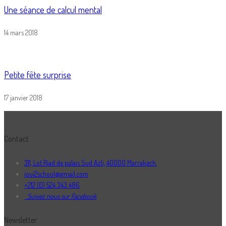
Une séance de calcul mental
14 mars 2018
Petite fête surprise
17 janvier 2018
Contact
311, Lot Riad de palais Sud Azli, 40000 Marrakech.
ioui2school@gmail.com
+212 (0) 524 343 486
Suivez nous sur Facebook
Newsletter