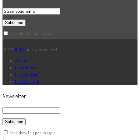
Don’t show this popup again
© 2017
IOUI2
. . All rights reserved.
Accueil
Cycle Maternelle
Cycle Primaire
Cycle Collégial
Newsletter
Don’t show this popup again
x