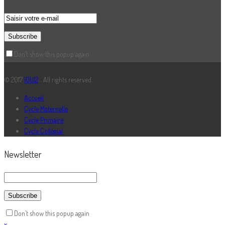
Don’t show this popup again
© 2017
IOUI2
. . All rights reserved.
Accueil
Cycle Maternelle
Cycle Primaire
Cycle Collégial
Newsletter
Don’t show this popup again
x