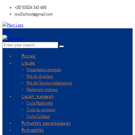
+212 (0)524 343 486
ioui2school@gmail.com
Menu
Accueil
L’école
Présentation générale
Mot du directeur
Mot de l’équipe pédagogique
Règlement intérieur
Cycles scolaires
Cycle Maternelle
Cycle du primaire
Cycle Collégial
Activités parascolaires
Actualités