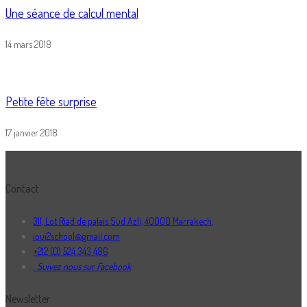
Une séance de calcul mental
14 mars 2018
Petite fête surprise
17 janvier 2018
Contact
311, Lot Riad de palais Sud Azli, 40000 Marrakech.
ioui2school@gmail.com
+212 (0) 524 343 486
Suivez nous sur Facebook
Newsletter