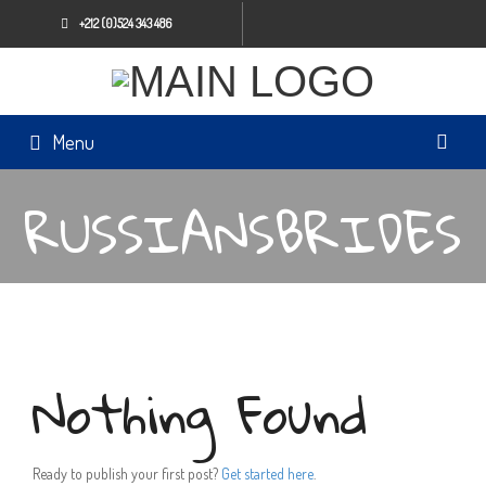
+212 (0)524 343 486
Menu
RUSSIANSBRIDES
Nothing Found
Ready to publish your first post?
Get started here
.