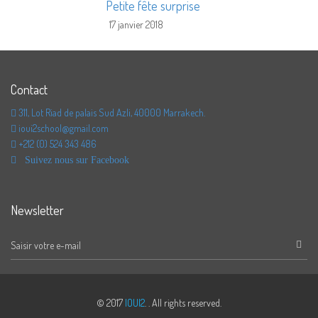
Petite fête surprise
17 janvier 2018
Contact
311, Lot Riad de palais Sud Azli, 40000 Marrakech.
ioui2school@gmail.com
+212 (0) 524 343 486
Suivez nous sur Facebook
Newsletter
© 2017
IOUI2
. . All rights reserved.