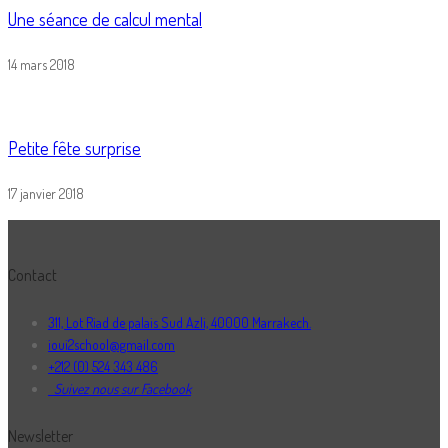
Une séance de calcul mental
14 mars 2018
Petite fête surprise
17 janvier 2018
Contact
311, Lot Riad de palais Sud Azli, 40000 Marrakech.
ioui2school@gmail.com
+212 (0) 524 343 486
Suivez nous sur Facebook
Newsletter