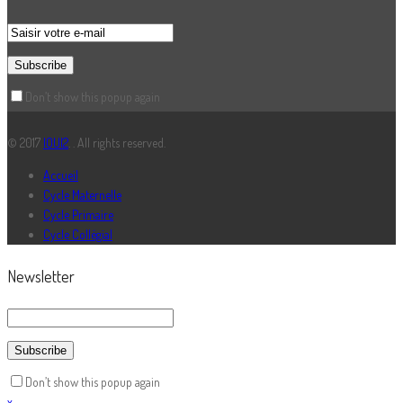
Don’t show this popup again
© 2017
IOUI2
. . All rights reserved.
Accueil
Cycle Maternelle
Cycle Primaire
Cycle Collégial
Newsletter
Don’t show this popup again
x