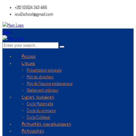
+212 (0)524 343 486
ioui2school@gmail.com
Menu
Accueil
L’école
Présentation générale
Mot du directeur
Mot de l’équipe pédagogique
Règlement intérieur
Cycles scolaires
Cycle Maternelle
Cycle du primaire
Cycle Collégial
Activités parascolaires
Actualités