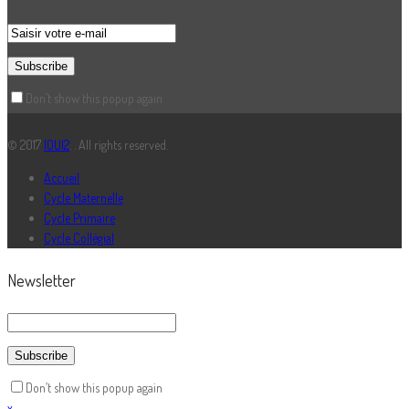
Don’t show this popup again
© 2017
IOUI2
. . All rights reserved.
Accueil
Cycle Maternelle
Cycle Primaire
Cycle Collégial
Newsletter
Don’t show this popup again
x