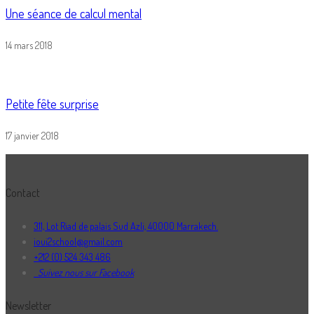
Une séance de calcul mental
14 mars 2018
Petite fête surprise
17 janvier 2018
Contact
311, Lot Riad de palais Sud Azli, 40000 Marrakech.
ioui2school@gmail.com
+212 (0) 524 343 486
Suivez nous sur Facebook
Newsletter