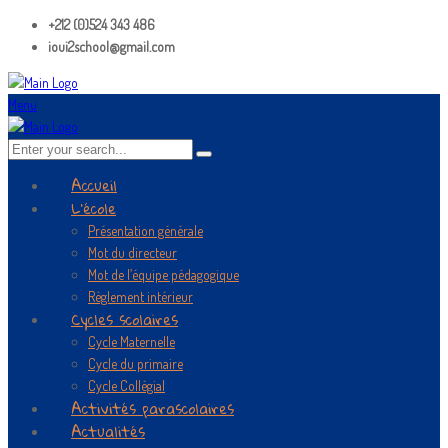
+212 (0)524 343 486
ioui2school@gmail.com
Menu
Accueil
L’école
Présentation générale
Mot du directeur
Mot de l’équipe pédagogique
Règlement intérieur
Cycles scolaires
Cycle Maternelle
Cycle du primaire
Cycle Collégial
Activités parascolaires
Actualités