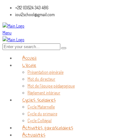
+212 (0)524 343 486
ioui2school@gmail.com
Menu
Accueil
L’école
Présentation générale
Mot du directeur
Mot de l’équipe pédagogique
Règlement intérieur
Cycles scolaires
Cycle Maternelle
Cycle du primaire
Cycle Collégial
Activités parascolaires
Actualités