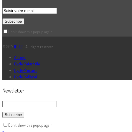
Don’t show this popup again
© 2017
IOUI2
. . All rights reserved.
Accueil
Cycle Maternelle
Cycle Primaire
Cycle Collégial
Newsletter
Don’t show this popup again
x