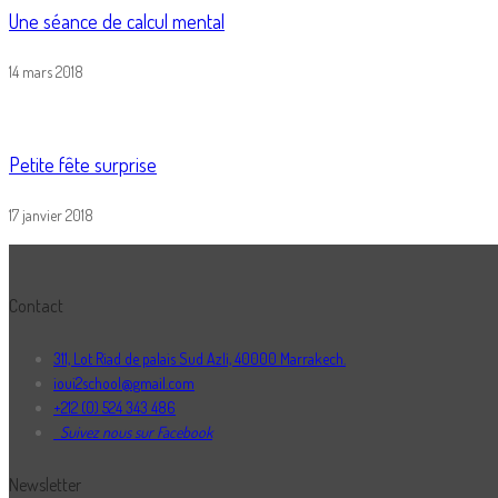
Une séance de calcul mental
14 mars 2018
Petite fête surprise
17 janvier 2018
Contact
311, Lot Riad de palais Sud Azli, 40000 Marrakech.
ioui2school@gmail.com
+212 (0) 524 343 486
Suivez nous sur Facebook
Newsletter