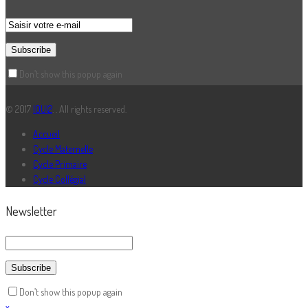
Don’t show this popup again
© 2017
IOUI2
. . All rights reserved.
Accueil
Cycle Maternelle
Cycle Primaire
Cycle Collégial
Newsletter
Don’t show this popup again
x