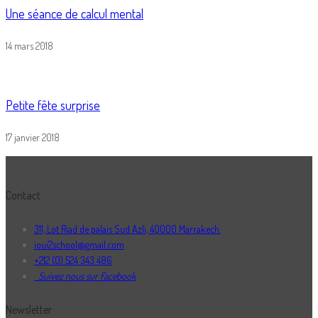
Une séance de calcul mental
14 mars 2018
Petite fête surprise
17 janvier 2018
Contact
311, Lot Riad de palais Sud Azli, 40000 Marrakech.
ioui2school@gmail.com
+212 (0) 524 343 486
Suivez nous sur Facebook
Newsletter