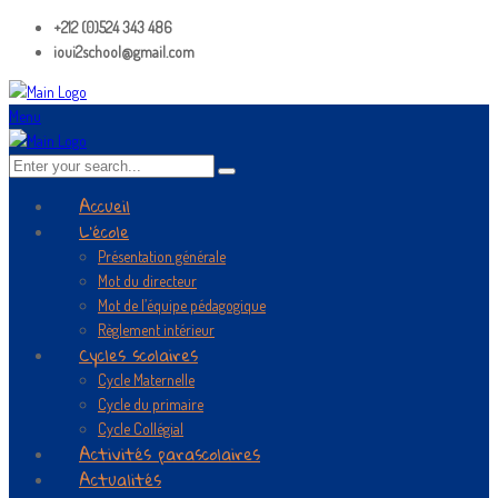
+212 (0)524 343 486
ioui2school@gmail.com
Menu
Accueil
L’école
Présentation générale
Mot du directeur
Mot de l’équipe pédagogique
Règlement intérieur
Cycles scolaires
Cycle Maternelle
Cycle du primaire
Cycle Collégial
Activités parascolaires
Actualités