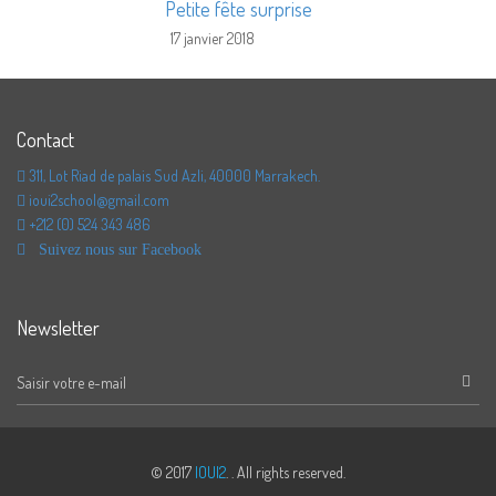
Petite fête surprise
17 janvier 2018
Contact
311, Lot Riad de palais Sud Azli, 40000 Marrakech.
ioui2school@gmail.com
+212 (0) 524 343 486
Suivez nous sur Facebook
Newsletter
© 2017
IOUI2
. . All rights reserved.