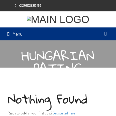
+212 (0)524 343 486
Menu
HUNGARIAN
DATING
Nothing Found
Ready to publish your first post?
Get started here
.