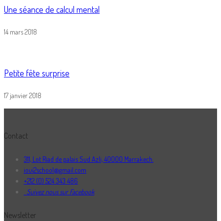
Une séance de calcul mental
14 mars 2018
Petite fête surprise
17 janvier 2018
Contact
311, Lot Riad de palais Sud Azli, 40000 Marrakech.
ioui2school@gmail.com
+212 (0) 524 343 486
Suivez nous sur Facebook
Newsletter