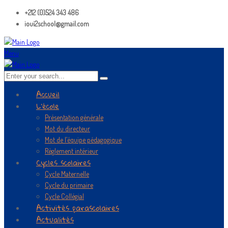
+212 (0)524 343 486
ioui2school@gmail.com
Menu
Accueil
L’école
Présentation générale
Mot du directeur
Mot de l’équipe pédagogique
Règlement intérieur
Cycles scolaires
Cycle Maternelle
Cycle du primaire
Cycle Collégial
Activités parascolaires
Actualités