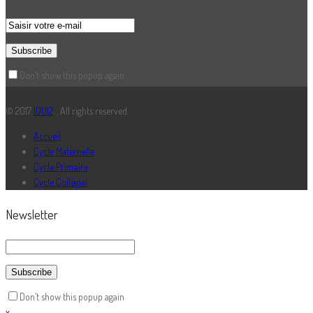
Don’t show this popup again
© 2017
IOUI2
. . All rights reserved.
Accueil
Cycle Maternelle
Cycle Primaire
Cycle Collégial
Newsletter
Don’t show this popup again
x