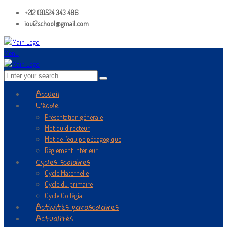
+212 (0)524 343 486
ioui2school@gmail.com
Menu
Accueil
L’école
Présentation générale
Mot du directeur
Mot de l’équipe pédagogique
Règlement intérieur
Cycles scolaires
Cycle Maternelle
Cycle du primaire
Cycle Collégial
Activités parascolaires
Actualités