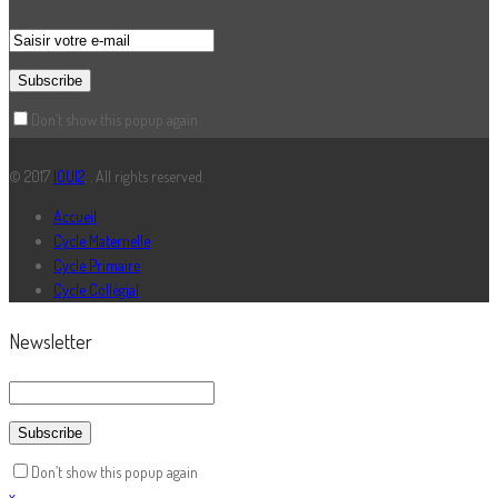
Don’t show this popup again
© 2017
IOUI2
. . All rights reserved.
Accueil
Cycle Maternelle
Cycle Primaire
Cycle Collégial
Newsletter
Don’t show this popup again
x