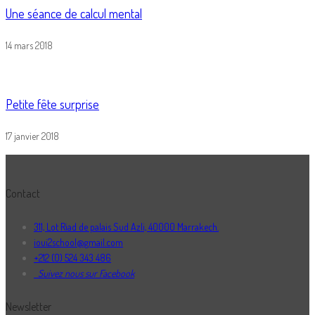
Une séance de calcul mental
14 mars 2018
Petite fête surprise
17 janvier 2018
Contact
311, Lot Riad de palais Sud Azli, 40000 Marrakech.
ioui2school@gmail.com
+212 (0) 524 343 486
Suivez nous sur Facebook
Newsletter