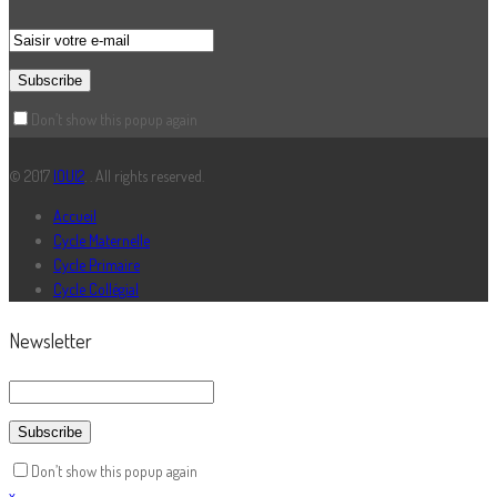
Don’t show this popup again
© 2017
IOUI2
. . All rights reserved.
Accueil
Cycle Maternelle
Cycle Primaire
Cycle Collégial
Newsletter
Don’t show this popup again
x