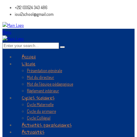
+212 (0)524 343 486
ioui2school@gmail.com
Menu
Accueil
L’école
Présentation générale
Mot du directeur
Mot de l’équipe pédagogique
Règlement intérieur
Cycles scolaires
Cycle Maternelle
Cycle du primaire
Cycle Collégial
Activités parascolaires
Actualités