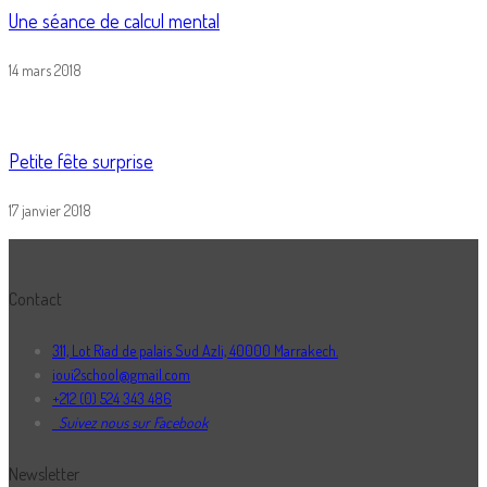
Une séance de calcul mental
14 mars 2018
Petite fête surprise
17 janvier 2018
Contact
311, Lot Riad de palais Sud Azli, 40000 Marrakech.
ioui2school@gmail.com
+212 (0) 524 343 486
Suivez nous sur Facebook
Newsletter