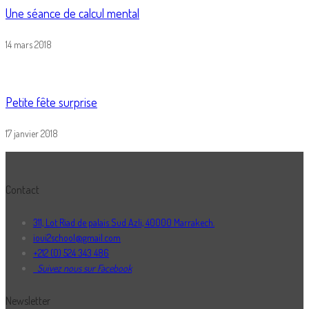
Une séance de calcul mental
14 mars 2018
Petite fête surprise
17 janvier 2018
Contact
311, Lot Riad de palais Sud Azli, 40000 Marrakech.
ioui2school@gmail.com
+212 (0) 524 343 486
Suivez nous sur Facebook
Newsletter