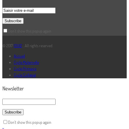
Don’t show this popup again
© 2017
IOUI2
. . All rights reserved.
Accueil
Cycle Maternelle
Cycle Primaire
Cycle Collégial
Newsletter
Don’t show this popup again
x