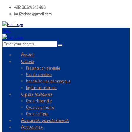
+212 (0)524 343 486
ioui2school@gmail.com
Menu
Accueil
L’école
Présentation générale
Mot du directeur
Mot de l’équipe pédagogique
Règlement intérieur
Cycles scolaires
Cycle Maternelle
Cycle du primaire
Cycle Collégial
Activités parascolaires
Actualités